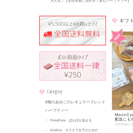
大人気！【生理周期に合わせて飲むハーブティー】
ギフ
Category
8種のあゆこのレギュラーブレンド
ハーブティー
MoonC
配送にも
PokaPoka ぽかぽか温まる
KiraKira キラキラ女子のための