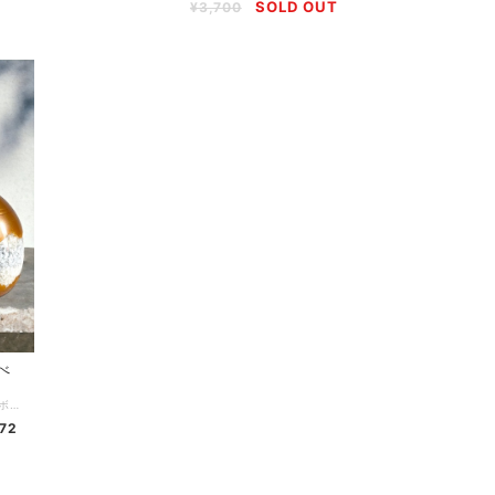
SOLD OUT
¥3,700
べ
可愛いボトル入りハーブティー 選べる3つのボトル 繰り返し使えるボトル入りのハーブティーです 1つのボトルの中に個包装のハーブティーが3種3包入ってお届け♪ ☆ボトルは ○アヒル ○星 ○たまご の3種類 中身は ○ルイボスティーブレンド 3種3包 おまかせ ○季節のブレンド 3種3包 おまかせ となります ☆ご注文方法☆ ＊ボトルを3種類から1つお選びください ＊中身はルイボスブレンド又は季節のブレンドからお選びください 中身はBunny's Herbオリジナル10種のブレンドの中から ルイボスブレンドの場合はルイボスティーベースのブレンドを3種、 季節のブレンドは季節のに合わせたブレンドをおまかせで3種こちらでおすすめをチョイスさせて頂きます♪ （各3種3包） 可愛いボトルは中に小物を入れてインテリアとして飾ったり ハーブティーを入れて楽しむ事ができます！ ＊ボトルは耐熱ではありません ハーブティーを入れて楽しむ場合は一度アイスにしたものを入れてください ＊ボトルは完全密封ではありません 茶葉などを入れる場合はお早めにお召し上がりください ボトル容量 アヒル 約470ml 蓋にストロー穴あり 星 約390ml ストロー穴なし たまご 約400ml ストロー穴なし 内容量：ボトル1つ 4.5g 3種3包 原材料・原産地：ブレンドにより異なります 例）ルイボスレッド（南アフリカ）・ハニーブッシュ・オレンジピール・ローズヒップ 賞味期限：パッケージに記載 商品到着より3ヶ月~1年 目安 保存方法：直射日光、高温多湿を避け保存してください。開封後は密閉して冷暗所にて保存し、お早めにお召し上がりください。 ※注意※ ハーブは食品です。効果を保証するものではありません。効果の実感には個人差があります。 ※注意※ お薬を服用されている方、妊娠されている方、アレルギーのある方は、事前に医師に相談の上でご利用をご検討ください。 パッケージのデザイン、原材料、配合は予告なく変更する場合がございます。 ご質問ございましたらお気軽にご連絡ください！
72