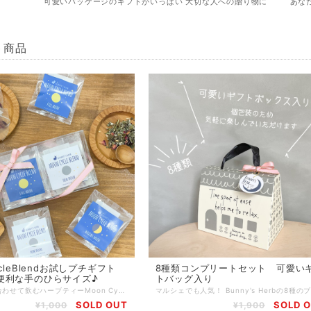
可愛いパッケージのギフトがいっぱい 大切な人への贈り物に
あな
ト商品
ycleBlendお試しプチギフト
8種類コンプリートセット 可愛い
便利な手のひらサイズ♪
トバッグ入り
生理周期に合わせて飲むハーブティーMoon Cycle Blend お試しプチギフト4種4包入り！！ 人気の生理周期に合わせて飲むハーブティーの お試しプチギフトが登場！！ 配送にも便利な薄型で手のひらサイズ♪ プチギフトはもちろん まずはお味を試してみたい方にもおすすめ！！ MoonCycleBlendとは 女性はひと月に性格が4回変わると言われています 4回の周期に合わせてそれぞれ違うハーブティーを1日1杯 リズムに振り回されず、リズムを整える事をサポート！ 「心も身体も自由で笑顔に！」を目指します♪ ・MoonCycleBlendにのみに「シャタバリ」というホルモンバランスに特化した 特別なハーブ使用しております こちらのセットもございます 1ヶ月分28包入り https://www.bunnys-herb.com/items/23369880 お得な毎月お届けタイプ https://www.bunnys-herb.com/items/23373428 Moon Cycle Blend ①Full Moon シャタバリ・ジャーマンカモミール・アンジェリカ・ラズベリーリーフ・チェストツリー ・サフラワー ②Waning Moon シャタバリ・ダンディライオン・ペパーミント・ネトル・マルベリー ③New Moon シャタバリ・ハイビスカス・ローズヒップ・ローズ・チェストツリー ④Waxing Moon シャタバリ・ラズベリーリーフ・レモンバーム・チェストツリー・ローズ Moon Cycle Blend 内容量：Full Moon 1.5g 1包 Waning Moon 1.5g 1包 New Moon 1.5g 1包 Waxing Moon 1.5g 1包 計4包 賞味期限：パッケージに記載 商品到着より3ヶ月~1年 目安 保存方法：直射日光、高温多湿を避け保存してください。開封後は密閉して冷暗所にて保存し、お早めにお召し上がりください。 ※注意※ ハーブは食品です。効果を保証するものではありません。効果の実感には個人差があります。 ※注意※ お薬を服用されている方、妊娠されている方、アレルギーのある方は、事前に医師に相談の上でご利用をご検討ください。 パッケージのデザイン、原材料、配合は予告なく変更する場合がございます。 ご質問ございましたらお気軽にご連絡ください！
SOLD OUT
SOLD 
¥1,000
¥1,900