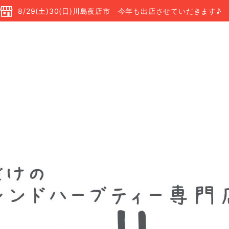
8/29(土)30(日)川島夜店市 今年も出店させていだきます♪