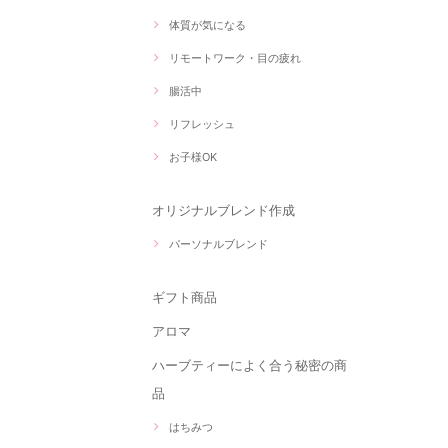
体質が気になる
リモートワーク・目の疲れ
腸活中
リフレッシュ
お子様OK
オリジナルブレンド作成
パーソナルブレンド
ギフト商品
アロマ
ハーブティーによく合う秘密の商
品
はちみつ