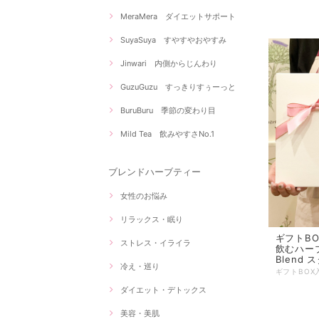
MeraMera ダイエットサポート
SuyaSuya すやすやおやすみ
Jinwari 内側からじんわり
GuzuGuzu すっきりすぅーっと
BuruBuru 季節の変わり目
Mild Tea 飲みやすさNo.1
ブレンドハーブティー
女性のお悩み
リラックス・眠り
ギフトB
ストレス・イライラ
飲むハーブ
Blend
冷え・巡り
ダイエット・デトックス
美容・美肌