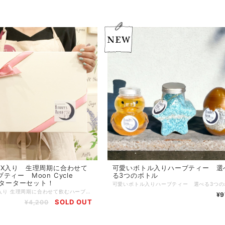
OX入り 生理周期に合わせて
可愛いボトル入りハーブティー 選
ティー Moon Cycle
る3つのボトル
 スターターセット！
ギフトBOX入り 生理周期に合わせて飲むハーブティーMoon Cycle Blend スターターセット！ 28包 中野新橋店で人気のギフト 可愛いギフトBOX入りで女性へのプレゼントに最適です ■女性への贈り物に ■妊活中の方へ ■PMSにお悩みの方 ■更年期がきになる方 女性はひと月に性格が4回変わると言われています 4回の周期に合わせてそれぞれ違うハーブティーを1日1杯 リズムに振り回されず、リズムを整える事をサポート！ 「心も身体も自由で笑顔に！」を目指します♪ Moon Cycle Blend ①Full Moon シャタバリ・ジャーマンカモミール・アンジェリカ・ラズベリーリーフ・チェストツリー ・サフラワー ②Waning Moon シャタバリ・ダンディライオン・ペパーミント・ネトル・マルベリー ③New Moon シャタバリ・ハイビスカス・ローズヒップ・ローズ・チェストツリー ④Waxing Moon シャタバリ・ラズベリーリーフ・レモンバーム・チェストツリー・ローズ Moon Cycle Blend 内容量：Full Moon 1.5g 5包 Waning Moon 1.5g 7包 New Moon 1.5g 5包 Waxing Moon 1.5g 11包 計28包 賞味期限：パッケージに記載 商品到着より3ヶ月~1年 目安 保存方法：直射日光、高温多湿を避け保存してください。開封後は密閉して冷暗所にて保存し、お早めにお召し上がりください。 ※注意※ ハーブは食品です。効果を保証するものではありません。効果の実感には個人差があります。 ※注意※ お薬を服用されている方、妊娠されている方、アレルギーのある方は、事前に医師に相談の上でご利用をご検討ください。 パッケージのデザイン、原材料、配合は予告なく変更する場合がございます。 ご質問ございましたらお気軽にご連絡ください！
¥9
SOLD OUT
¥4,200