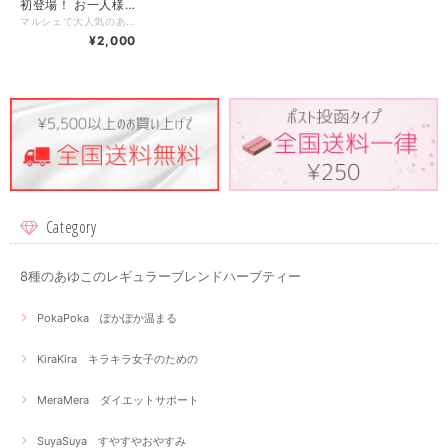
初登場！ お一人様2
点までの限定販売！
マルシェで大人気のあの商品が、ついにオンラインストアに初登場！ お一人様2点までの限定販売！ Bunny's Herbの8種のブレンドを、1包ずつ飲み比べできる贅沢なセットです。 シンプルで可愛い簡易包装でお届け！ 大切な人への贈り物や、自分へのちょっとしたご褒美にもぴったりなギフトセットです。 Bunny's Herbのハーブティーを初めて試す方や、いろいろなフレーバーを楽しみたい方におすすめ！ 個包装だから扱いやすく、気軽に贈れるのも嬉しいポイント。 特別なティータイムを演出する、癒しのひとときをお楽しみください。 ８種類のセット内容 ①PokaPoka ぽかぽか温まるハーブティー ＊ストレスを感じている＊リラックスしたい＊冷えが気になる＊女性リズムを整えたい ＊ジャーマンカモミール＊ラズベリーリーフ＊＊エルダーフラワー＊リンデン＊ ②KiraKira キラキラ女子のためのハーブティー ＊すっぴん美人を目指したい＊紫外線に負けたくない＊ ＊ビタミンCたっぷり＊内側からきれいに＊ ＊ローズヒップ＊ハイビスカス＊エキナセア＊ジャーマンカモミール＊ ③MeraMera ダイエットサポートハーブティー ＊最近ちょっと運動不足＊理想の体型を作りたい＊生活習慣が乱れがち＊ ＊ダンディライオン＊フェンネル＊マルベリー＊レモングラス＊ ④SuyaSuya すやすやおやすみハーブティー ＊おやすみ前の一杯に＊ココロがちょっとお疲れ気味＊ゆったりとした時間を過ごしたい＊ ＊パッションフラワー＊リンデン＊ジャーマンカモミール＊ローズヒップ＊ ⑤Jinwari 内側からじんわりハーブティー ＊エイジングケアに＊若々しいカラダ作りをしたい＊ ＊巡りを整えたい＊しゃきっと集中したい＊ ＊ルイボスレッド＊エルダーフラワー＊ローズマリー＊ネトル＊ジンジャー＊ ⑥GuzuGuzu すっきりすーっとハーブティー ＊ムズムズをすーっとさせたい＊ミントで後味すっきり爽やか＊ ＊ルイボスレッド＊エルダーフラワー＊ネトル＊エキナセア＊ローズヒップ＊ペパーミント＊ ⑦BuruBuru 季節の変わり目ハーブティー ＊体調を崩しやすい季節に＊腸活中に＊リフレッシュしたい時に＊ ＊レモングラス＊エキナセア＊エルダーフラワー＊ローズヒップ＊ジャーマンカモミール＊ ⑧Mild Tea 飲みやすさNo.1ハーブティー ＊ダイエット＆美肌を叶えたい＊お子様と一緒に楽しみたい＊子育てママに＊ ＊ルイボスレッド＊ハニーブッシュ＊ローズヒップ＊ネトル＊レモンバーム＊ 内容量：1.5g 8包 賞味期限：パッケージに個別記載 商品到着より3ヶ月~1年 目安 保存方法：直射日光、高温多湿を避け保存してください。開封後は密閉して冷暗所にて保存し、お早めにお召し上がりください。 ※注意※ ハーブは食品です。効果を保証するものではありません。効果の実感には個人差があります。 ※注意※ お薬を服用されている方、妊娠されている方、アレルギーのある方は、事前に医師に相談の上でご利用をご検討ください。 パッケージのデザイン、原材料、配合は予告なく変更する場合がございます。 ご質問ございましたらお気軽にご連絡ください！
¥2,000
Category
8種のあゆこのレギュラーブレンドハーブティー
PokaPoka ぽかぽか温まる
KiraKira キラキラ女子のための
MeraMera ダイエットサポート
SuyaSuya すやすやおやすみ