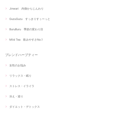
Jinwari 内側からじんわり
GuzuGuzu すっきりすぅーっと
BuruBuru 季節の変わり目
Mild Tea 飲みやすさNo.1
ブレンドハーブティー
女性のお悩み
リラックス・眠り
ストレス・イライラ
冷え・巡り
ダイエット・デトックス