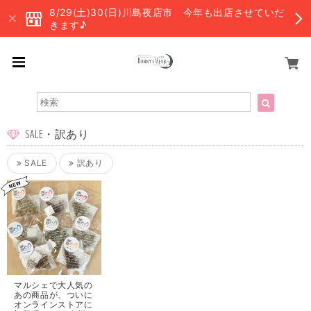
8/29(土)30(日)川島夜店市 今年も出店させていだ
きます♪
SALE・訳あり
SALE
訳あり
マルシェで大人気の
あの商品が、ついに
オンラインストアに