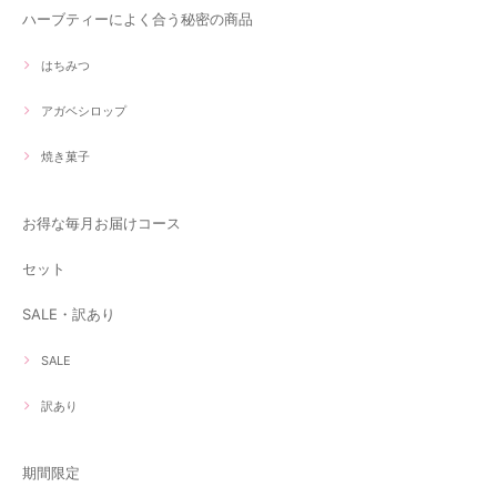
ハーブティーによく合う秘密の商品
はちみつ
アガベシロップ
焼き菓子
お得な毎月お届けコース
セット
SALE・訳あり
SALE
訳あり
期間限定