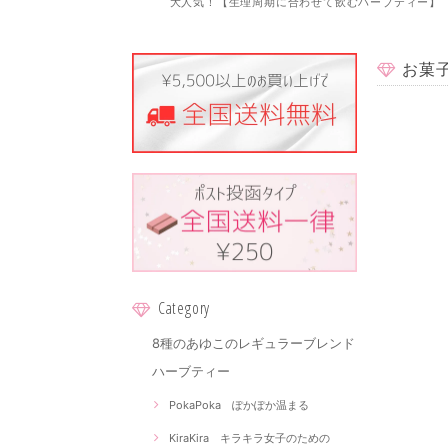
大人気！【生理周期に合わせて飲むハーブティー】
お菓
Category
8種のあゆこのレギュラーブレンド
ハーブティー
PokaPoka ぽかぽか温まる
KiraKira キラキラ女子のための