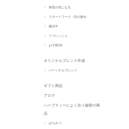
体質が気になる
リモートワーク・目の疲れ
腸活中
リフレッシュ
お子様OK
オリジナルブレンド作成
パーソナルブレンド
ギフト商品
アロマ
ハーブティーによく合う秘密の商
品
はちみつ