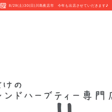
8/29(土)30(日)川島夜店市 今年も出店させていだきます♪