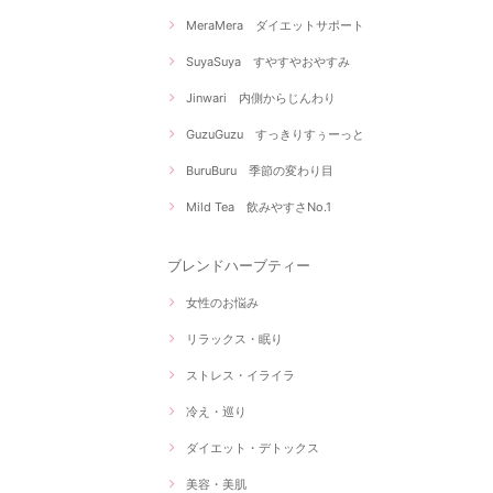
MeraMera ダイエットサポート
SuyaSuya すやすやおやすみ
Jinwari 内側からじんわり
GuzuGuzu すっきりすぅーっと
BuruBuru 季節の変わり目
Mild Tea 飲みやすさNo.1
ブレンドハーブティー
女性のお悩み
リラックス・眠り
ストレス・イライラ
冷え・巡り
ダイエット・デトックス
美容・美肌