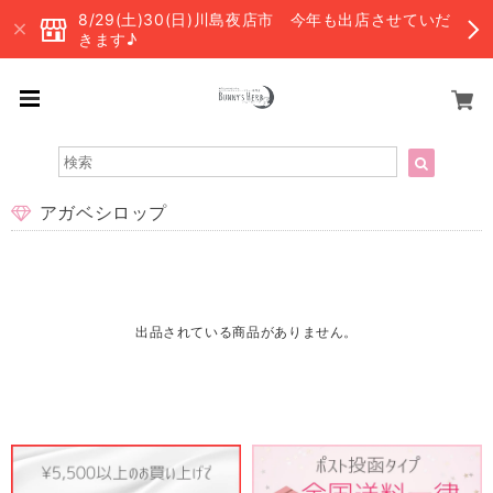
8/29(土)30(日)川島夜店市 今年も出店させていだ
きます♪
アガベシロップ
出品されている商品がありません。