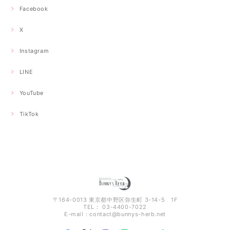
Facebook
X
Instagram
LINE
YouTube
TikTok
〒164-0013 東京都中野区弥生町 3-14-5 1F
TEL： 03-4400-7022
E-mail：
contact@bunnys-herb.net