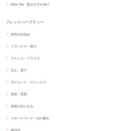
Mild Tea 飲みやすさNo.1
ブレンドハーブティー
女性のお悩み
リラックス・眠り
ストレス・イライラ
冷え・巡り
ダイエット・デトックス
美容・美肌
体質が気になる
リモートワーク・目の疲れ
腸活中