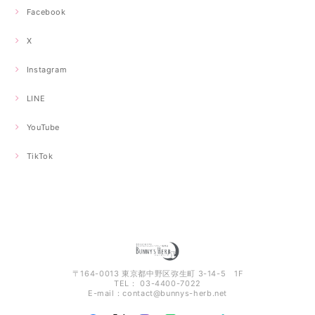
Facebook
X
Instagram
LINE
YouTube
TikTok
〒164-0013 東京都中野区弥生町 3-14-5 1F
TEL： 03-4400-7022
E-mail：
contact@bunnys-herb.net