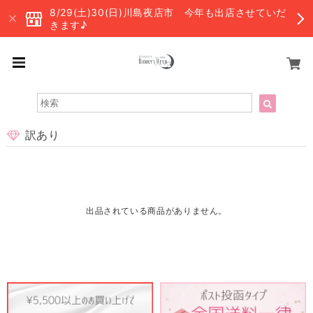
8/29(土)30(日)川島夜店市 今年も出店させていだ
きます♪
訳あり
出品されている商品がありません。