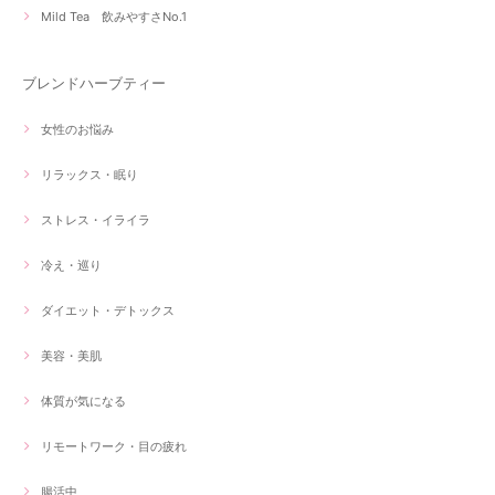
Mild Tea 飲みやすさNo.1
ブレンドハーブティー
女性のお悩み
リラックス・眠り
ストレス・イライラ
冷え・巡り
ダイエット・デトックス
美容・美肌
体質が気になる
リモートワーク・目の疲れ
腸活中