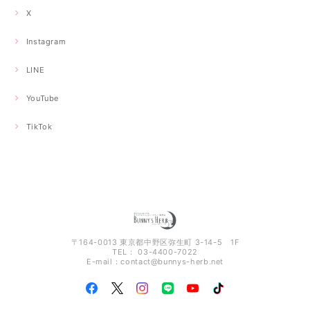
X
Instagram
LINE
YouTube
TikTok
〒164-0013 東京都中野区弥生町 3-14-5 1F
TEL： 03-4400-7022
E-mail：
contact@bunnys-herb.net