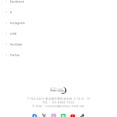
Facebook
X
Instagram
LINE
YouTube
TikTok
〒164-0013 東京都中野区弥生町 3-14-5 1F
TEL： 03-4400-7022
E-mail：
contact@bunnys-herb.net