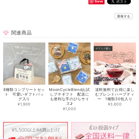
Save
通報する
関連商品
8種類コンプリートセッ
MoonCycleBlendお試
送料無料でお得に楽し
ト 可愛いギフトバッ
しプチギフト 配送に
むブレンドハーブティ
グ入り
も便利な手のひらサイ
ー 1種類30包入り
ズ♪
¥1,900
¥3,600
¥1,000