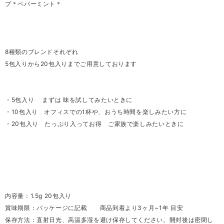
プ＊ペパーミント＊
8種類のブレンドそれぞれ
5包入りから20包入りまでご用意しております
・5包入り まずは 味を試してみたいときに
・10包入り オフィスでの1杯や、おうち時間を楽しみたい方に
・20包入り たっぷり入ってお得 ご家族で楽しみたいときに
内容量：1.5g 20包入り
賞味期限：パッケージに記載 商品到着より3ヶ月~1年 目安
保存方法：直射日光、高温多湿を避け保存してください。開封後は密閉し