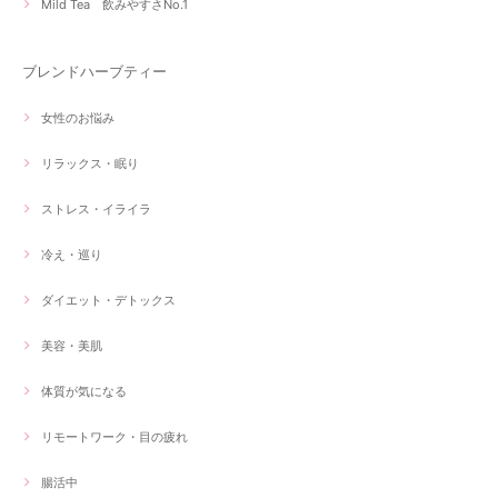
Mild Tea 飲みやすさNo.1
ブレンドハーブティー
女性のお悩み
リラックス・眠り
ストレス・イライラ
冷え・巡り
ダイエット・デトックス
美容・美肌
体質が気になる
リモートワーク・目の疲れ
腸活中