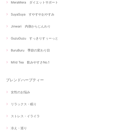
MeraMera ダイエットサポート
SuyaSuya すやすやおやすみ
Jinwari 内側からじんわり
GuzuGuzu すっきりすぅーっと
BuruBuru 季節の変わり目
Mild Tea 飲みやすさNo.1
ブレンドハーブティー
女性のお悩み
リラックス・眠り
ストレス・イライラ
冷え・巡り