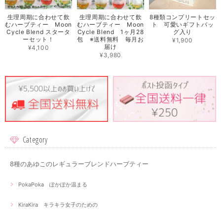
生理周期に合わせて飲
生理周期に合わせて飲
8種類コンプリートセッ
むハーブティー Moon
むハーブティー Moon
ト 可愛いギフトバッ
Cycle Blend スタータ
Cycle Blend 1ヶ月28
グ入り
ーセット！
包 ※送料無料 毎月お
¥1,900
届け
¥4,100
¥3,980
Category
8種のあゆこのレギュラーブレンドハーブティー
PokaPoka ぽかぽか温まる
KiraKira キラキラ女子のための