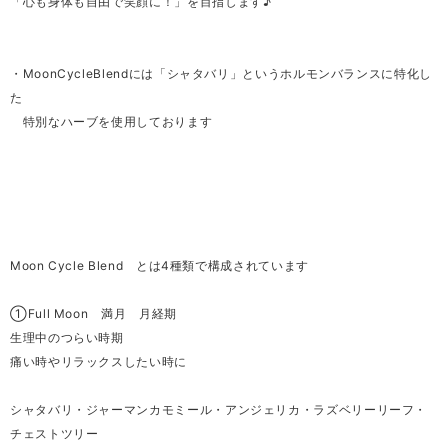
「心も身体も自由で笑顔に！」を目指します♪
・MoonCycleBlendには「シャタバリ」というホルモンバランスに特化し
た
特別なハーブを使用しております
Moon Cycle Blend とは4種類で構成されています
①Full Moon 満月 月経期
生理中のつらい時期
痛い時やリラックスしたい時に
シャタバリ・ジャーマンカモミール・アンジェリカ・ラズベリーリーフ・
チェストツリー