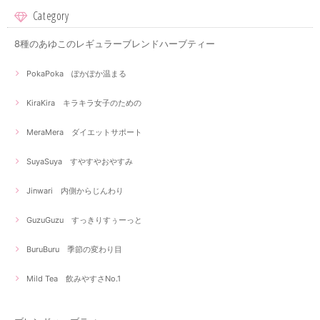
Category
8種のあゆこのレギュラーブレンドハーブティー
PokaPoka ぽかぽか温まる
KiraKira キラキラ女子のための
MeraMera ダイエットサポート
SuyaSuya すやすやおやすみ
Jinwari 内側からじんわり
GuzuGuzu すっきりすぅーっと
BuruBuru 季節の変わり目
Mild Tea 飲みやすさNo.1