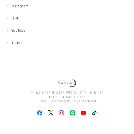
Instagram
LINE
YouTube
TikTok
〒164-0013 東京都中野区弥生町 3-14-5 1F
TEL： 03-4400-7022
E-mail：
contact@bunnys-herb.net