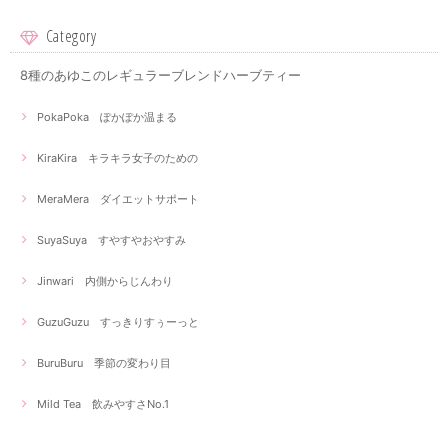
Category
8種のあゆこのレギュラーブレンドハーブティー
PokaPoka ぽかぽか温まる
KiraKira キラキラ女子のための
MeraMera ダイエットサポート
SuyaSuya すやすやおやすみ
Jinwari 内側からじんわり
GuzuGuzu すっきりすぅーっと
BuruBuru 季節の変わり目
Mild Tea 飲みやすさNo.1