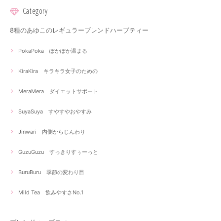
Category
8種のあゆこのレギュラーブレンドハーブティー
PokaPoka ぽかぽか温まる
KiraKira キラキラ女子のための
MeraMera ダイエットサポート
SuyaSuya すやすやおやすみ
Jinwari 内側からじんわり
GuzuGuzu すっきりすぅーっと
BuruBuru 季節の変わり目
Mild Tea 飲みやすさNo.1