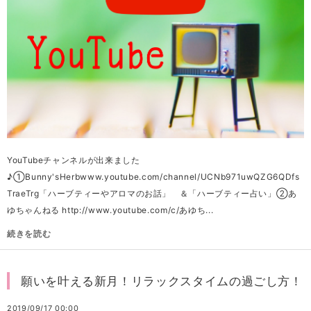
YouTubeチャンネルが出来ました
♪①Bunny'sHerbwww.youtube.com/channel/UCNb971uwQZG6QDfs
TraeTrg「ハーブティーやアロマのお話」 ＆「ハーブティー占い」②あ
ゆちゃんねる http://www.youtube.com/c/あゆち...
続きを読む
願いを叶える新月！リラックスタイムの過ごし方！
2019/09/17 00:00