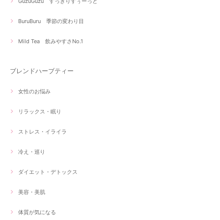
GuzuGuzu すっきりすぅーっと
BuruBuru 季節の変わり目
Mild Tea 飲みやすさNo.1
ブレンドハーブティー
女性のお悩み
リラックス・眠り
ストレス・イライラ
冷え・巡り
ダイエット・デトックス
美容・美肌
体質が気になる