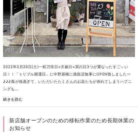
2022年3月26日(土)一粒万倍日×天赦日×寅の日3つが重なったすご～い
日！！「トリプル開運日」に中野新橋に路面店無事にOPEN致しましたー
♪♪♪風が強過ぎて、いただいたたくさんのお花たちが倒れてしまうハプニ
ングも...
続きを読む
新店舗オープンのための移転作業のため長期休業の
お知らせ