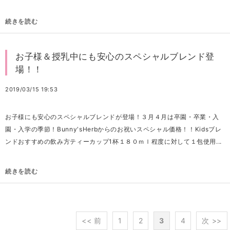
続きを読む
お子様＆授乳中にも安心のスペシャルブレンド登
場！！
2019/03/15 19:53
お子様にも安心のスペシャルブレンドが登場！３月４月は卒園・卒業・入
園・入学の季節！Bunny'sHerbからのお祝いスペシャル価格！！Kidsブレ
ンドおすすめの飲み方ティーカップ1杯１８０ｍｌ程度に対して１包使用...
続きを読む
<< 前
1
2
3
4
次 >>