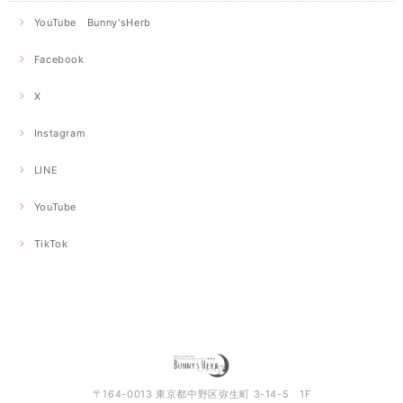
YouTube Bunny'sHerb
Facebook
X
Instagram
LINE
YouTube
TikTok
〒164-0013 東京都中野区弥生町 3-14-5 1F