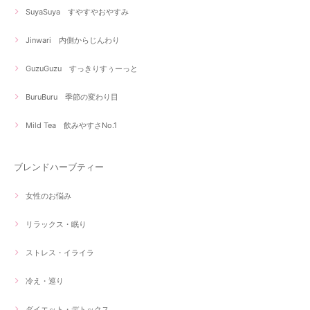
SuyaSuya すやすやおやすみ
Jinwari 内側からじんわり
GuzuGuzu すっきりすぅーっと
BuruBuru 季節の変わり目
Mild Tea 飲みやすさNo.1
ブレンドハーブティー
女性のお悩み
リラックス・眠り
ストレス・イライラ
冷え・巡り
ダイエット・デトックス