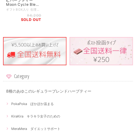
むハーブティー
Moon Cycle Blend
スターターセット！
ギフトBOX入り 生理周期に合わせて飲むハーブティーMoon Cycle Blend スターターセット！ 28包 中野新橋店で人気のギフト 可愛いギフトBOX入りで女性へのプレゼントに最適です ■女性への贈り物に ■妊活中の方へ ■PMSにお悩みの方 ■更年期がきになる方 女性はひと月に性格が4回変わると言われています 4回の周期に合わせてそれぞれ違うハーブティーを1日1杯 リズムに振り回されず、リズムを整える事をサポート！ 「心も身体も自由で笑顔に！」を目指します♪ Moon Cycle Blend ①Full Moon シャタバリ・ジャーマンカモミール・アンジェリカ・ラズベリーリーフ・チェストツリー ・サフラワー ②Waning Moon シャタバリ・ダンディライオン・ペパーミント・ネトル・マルベリー ③New Moon シャタバリ・ハイビスカス・ローズヒップ・ローズ・チェストツリー ④Waxing Moon シャタバリ・ラズベリーリーフ・レモンバーム・チェストツリー・ローズ Moon Cycle Blend 内容量：Full Moon 1.5g 5包 Waning Moon 1.5g 7包 New Moon 1.5g 5包 Waxing Moon 1.5g 11包 計28包 賞味期限：パッケージに記載 商品到着より3ヶ月~1年 目安 保存方法：直射日光、高温多湿を避け保存してください。開封後は密閉して冷暗所にて保存し、お早めにお召し上がりください。 ※注意※ ハーブは食品です。効果を保証するものではありません。効果の実感には個人差があります。 ※注意※ お薬を服用されている方、妊娠されている方、アレルギーのある方は、事前に医師に相談の上でご利用をご検討ください。 パッケージのデザイン、原材料、配合は予告なく変更する場合がございます。 ご質問ございましたらお気軽にご連絡ください！
¥4,200
SOLD OUT
Category
8種のあゆこのレギュラーブレンドハーブティー
PokaPoka ぽかぽか温まる
KiraKira キラキラ女子のための
MeraMera ダイエットサポート